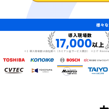
様々な
導入現場数
17,000
以上
※1 導入現場数は自社調べ（カミナシ全サービス累計） ※2 IT Rev