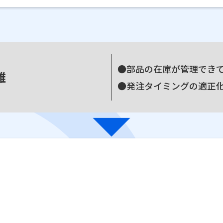
●部品の在庫が管理でき
雑
●発注タイミングの適正
arrow_drop_down