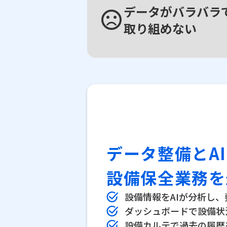
データがバラバラ
sentiment_very_dissatisfied
取り組めない
データ整備とA
設備保全業務を
設備情報をAIが分析し
ダッシュボードで設備状
設備カルテで過去の履歴