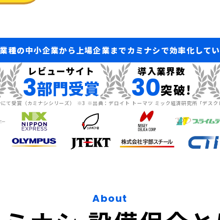
業種の中小企業から上場企業までカミナシで効率化して
レビューサイト
導入業界数
3
30
部門受賞
突破!
iewにて受賞（カミナシシリーズ） ※3 ※出典：デロイト トーマツ ミック経済研究所「デス
About