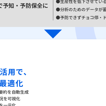
●生産性を低下させてい
で予知・予防保全に
●分析のためのデータが
arrow_drop_down
●予防できずチョコ停・
I活用で、
最適化
、要約を自動生成
況を可視化
を一元化