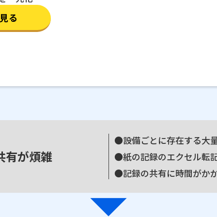
見る
●設備ごとに存在する大量の
共有が煩雑
●紙の記録のエクセル転
arrow_drop_down
●記録の共有に時間がか