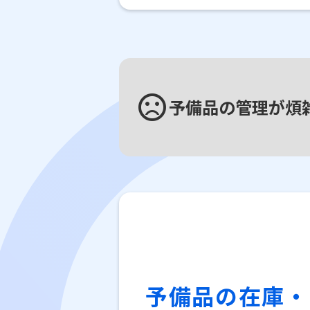
sentiment_very_dissatisfied
予備品の管理が煩
予備品の在庫・