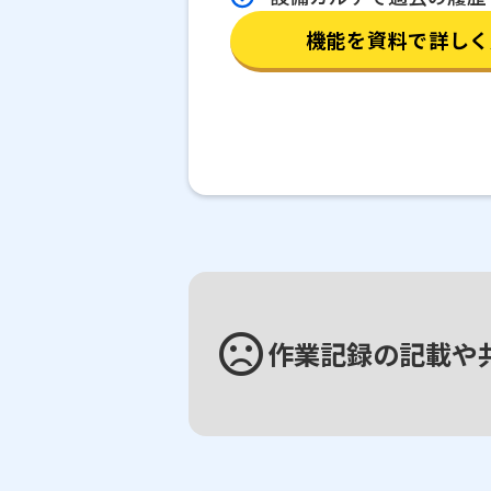
機能を資料で詳しく
sentiment_very_dissatisfied
作業記録の記載や