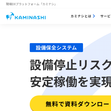
現場DXプラットフォーム
「カミナシ」
カミナシとは
サービ
設備保全システム
設備停止リス
安定稼働を実
無料で資料ダウンロー